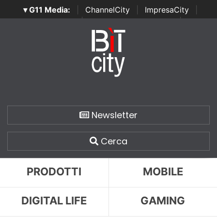
▾ G11 Media:
|
ChannelCity
|
ImpresaCity
|
SecurityOpenLab
|
Italian Channel Awards
|
Italian
Project Awards
|
Italian Security Awards
|
...
Newsletter
Cerca
PRODOTTI
MOBILE
DIGITAL LIFE
GAMING