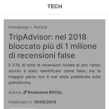
TECH
Homepage
> Notizia
TripAdvisor: nel 2018
bloccato più di 1 milione
di recensioni false
Il 2.1% di tutte le recensioni inviate al sito l'anno
scorso è stato identificato come falso, ma la
maggior parte non è mai stata pubblicata sulla
piattaforma.
Autore:
Redazione BitCity
Pubblicato il:
18/09/2019