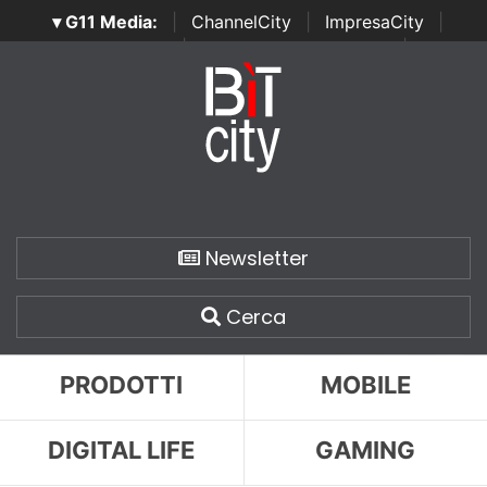
▾ G11 Media:
|
ChannelCity
|
ImpresaCity
|
SecurityOpenLab
|
Italian Channel Awards
|
Italian
Project Awards
|
Italian Security Awards
|
...
Newsletter
Cerca
PRODOTTI
MOBILE
DIGITAL LIFE
GAMING