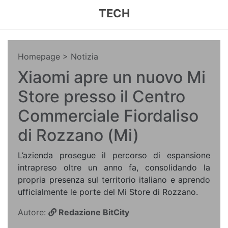
TECH
Homepage
> Notizia
Xiaomi apre un nuovo Mi
Store presso il Centro
Commerciale Fiordaliso
di Rozzano (Mi)
L’azienda prosegue il percorso di espansione
intrapreso oltre un anno fa, consolidando la
propria presenza sul territorio italiano e aprendo
ufficialmente le porte del Mi Store di Rozzano.
Autore:
Redazione BitCity