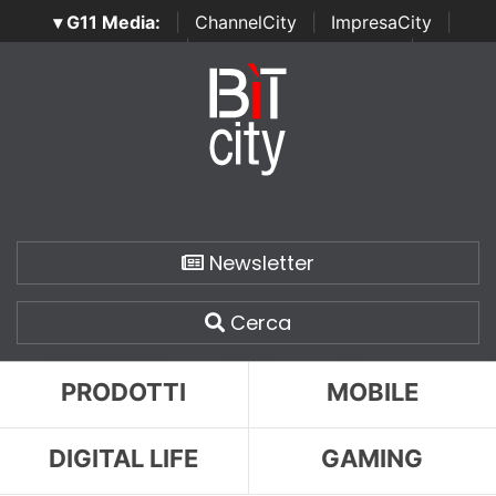
▾ G11 Media:
|
ChannelCity
|
ImpresaCity
|
SecurityOpenLab
|
Italian Channel Awards
|
Italian
Project Awards
|
Italian Security Awards
|
...
Newsletter
Cerca
PRODOTTI
MOBILE
DIGITAL LIFE
GAMING