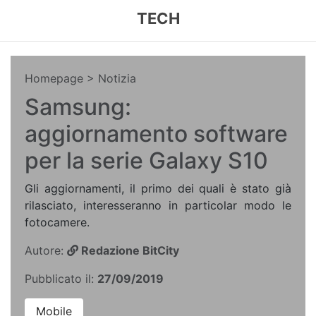
TECH
Homepage
> Notizia
Samsung:
aggiornamento software
per la serie Galaxy S10
Gli aggiornamenti, il primo dei quali è stato già
rilasciato, interesseranno in particolar modo le
fotocamere.
Autore:
Redazione BitCity
Pubblicato il:
27/09/2019
Mobile