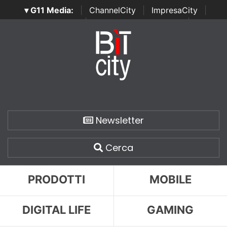
▾ G11 Media:
|
ChannelCity
|
ImpresaCity
|
SecurityOpenLab
|
Italian Channel Awards
|
Italian
Project Awards
|
Italian Security Awards
|
...
Newsletter
Cerca
PRODOTTI
MOBILE
DIGITAL LIFE
GAMING