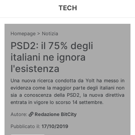
TECH
Homepage
> Notizia
PSD2: il 75% degli
italiani ne ignora
l'esistenza
Una nuova ricerca condotta da Yolt ha messo in
evidenza come la maggior parte degli italiani non
sia a conoscenza della PSD2, la nuova direttiva
entrata in vigore lo scorso 14 settembre.
Autore:
Redazione BitCity
Pubblicato il:
17/10/2019