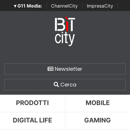
▾ G11 Media:
|
ChannelCity
|
ImpresaCity
|
SecurityOpenLab
|
Italian Channel Awards
|
Italian
Project Awards
|
Italian Security Awards
|
...
Newsletter
Cerca
PRODOTTI
MOBILE
DIGITAL LIFE
GAMING