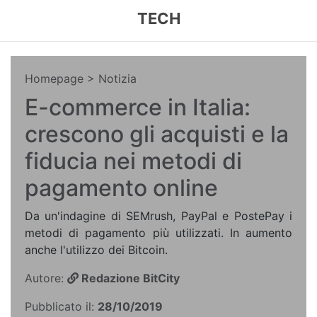
TECH
Homepage
> Notizia
E-commerce in Italia:
crescono gli acquisti e la
fiducia nei metodi di
pagamento online
Da un'indagine di SEMrush, PayPal e PostePay i
metodi di pagamento più utilizzati. In aumento
anche l'utilizzo dei Bitcoin.
Autore:
Redazione BitCity
Pubblicato il:
28/10/2019