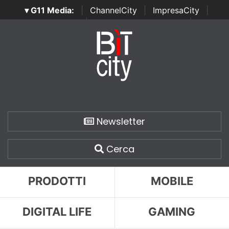
▾ G11 Media:
|
ChannelCity
|
ImpresaCity
|
SecurityOpenLab
|
Italian Channel Awards
|
Italian
Project Awards
|
Italian Security Awards
|
...
Newsletter
Cerca
PRODOTTI
MOBILE
DIGITAL LIFE
GAMING