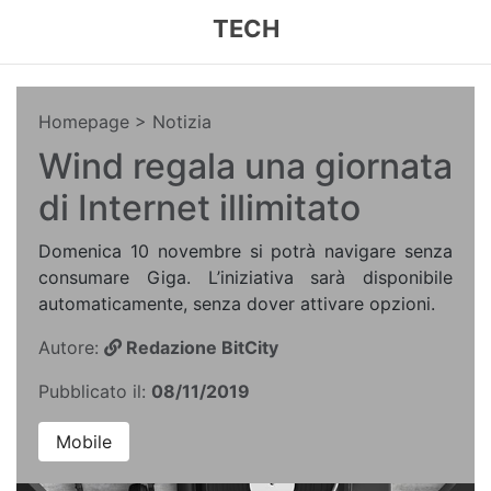
TECH
Homepage
> Notizia
Wind regala una giornata
di Internet illimitato
Domenica 10 novembre si potrà navigare senza
consumare Giga. L’iniziativa sarà disponibile
automaticamente, senza dover attivare opzioni.
Autore:
Redazione BitCity
Pubblicato il:
08/11/2019
Mobile