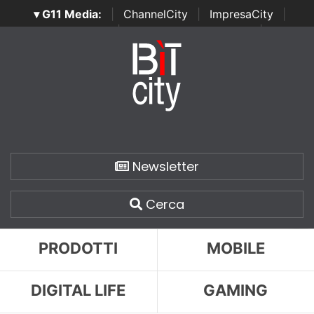
▾ G11 Media:
|
ChannelCity
|
ImpresaCity
|
SecurityOpenLab
|
Italian Channel Awards
|
Italian
Project Awards
|
Italian Security Awards
|
...
Newsletter
Cerca
PRODOTTI
MOBILE
DIGITAL LIFE
GAMING