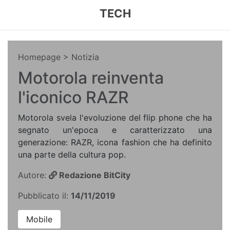
TECH
Homepage
> Notizia
Motorola reinventa
l'iconico RAZR
Motorola svela l'evoluzione del flip phone che ha
segnato un'epoca e caratterizzato una
generazione: RAZR, icona fashion che ha definito
una parte della cultura pop.
Autore:
Redazione BitCity
Pubblicato il:
14/11/2019
Mobile