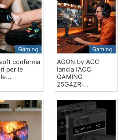
Gaming
Gaming
soft conferma
AGON by AOC
ari per le
lancia l’AOC
le...
GAMING
25G4ZR:...