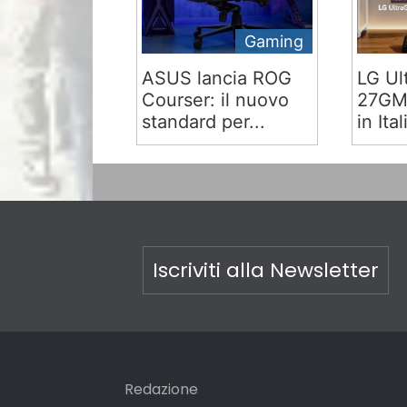
Gaming
ASUS lancia ROG
LG Ul
Courser: il nuovo
27GM9
standard per...
in Ital
Iscriviti alla Newsletter
Redazione