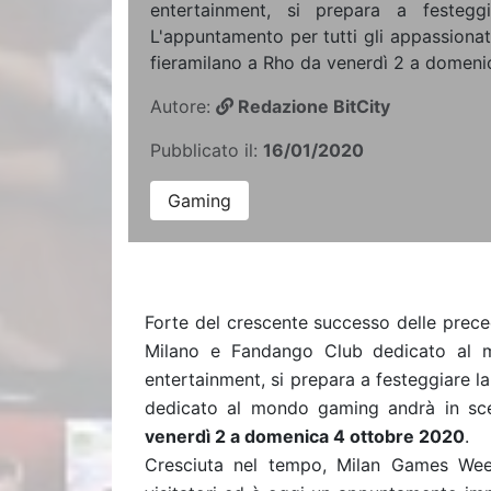
entertainment, si prepara a festegg
L'appuntamento per tutti gli appassionati
fieramilano a Rho da venerdì 2 a domeni
Autore:
Redazione BitCity
Pubblicato il:
16/01/2020
Gaming
Forte del crescente successo delle prece
Milano e Fandango Club dedicato al m
entertainment, si prepara a festeggiare l
dedicato al mondo gaming andrà in sce
venerdì 2 a domenica 4 ottobre 2020
.
Cresciuta nel tempo, Milan Games Wee