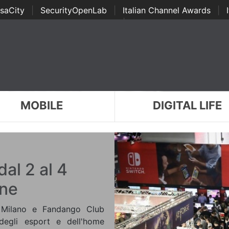
saCity
|
SecurityOpenLab
|
Italian Channel Awards
|
Awards
|
...
MOBILE
DIGITAL LIFE
al 2 al 4
one
 Milano e Fandango Club
degli esport e dell'home