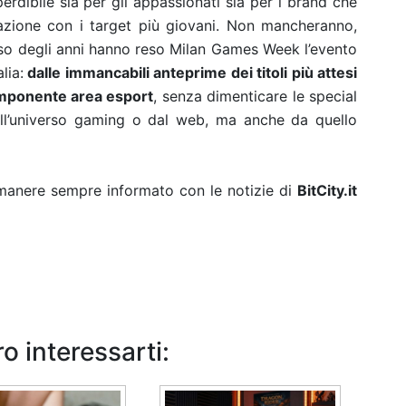
erdibile sia per gli appassionati sia per i brand che
lazione con i target più giovani. Non mancheranno,
corso degli anni hanno reso Milan Games Week l’evento
lia:
dalle immancabili anteprime dei titoli più attesi
 imponente area esport
, senza dimenticare le special
all’universo gaming o dal web, ma anche da quello
rimanere sempre informato con le notizie di
BitCity.it
o interessarti: