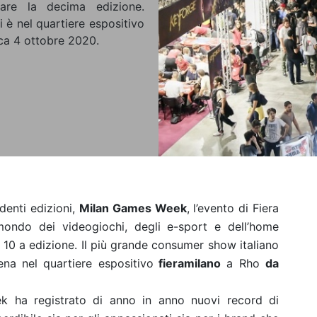
iare la decima edizione.
 è nel quartiere espositivo
ca 4 ottobre 2020.
denti edizioni,
Milan Games Week
, l’evento di Fiera
ondo dei videogiochi, degli e-sport e dell’home
a 10 a edizione. Il più grande consumer show italiano
na nel quartiere espositivo
fieramilano
a Rho
da
k ha registrato di anno in anno nuovi record di