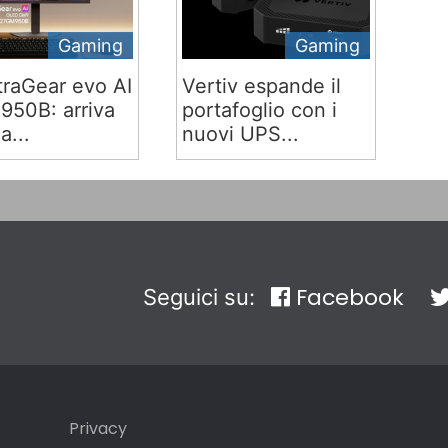
Gaming
Gaming
traGear evo AI
Vertiv espande il
50B: arriva
portafoglio con i
ia...
nuovi UPS...
Facebook
Seguici su:
Privacy