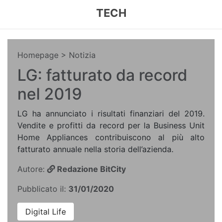
TECH
Homepage
> Notizia
LG: fatturato da record
nel 2019
LG ha annunciato i risultati finanziari del 2019.
Vendite e profitti da record per la Business Unit
Home Appliances contribuiscono al più alto
fatturato annuale nella storia dell’azienda.
Autore:
Redazione BitCity
Pubblicato il:
31/01/2020
Digital Life