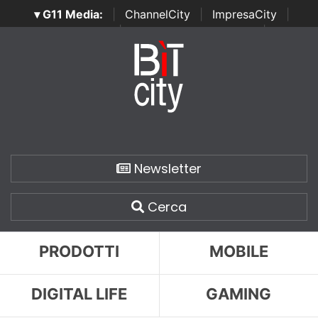
▾ G11 Media:
|
ChannelCity
|
ImpresaCity
|
SecurityOpenLab
|
Italian Channel Awards
|
Italian
Project Awards
|
Italian Security Awards
|
...
Newsletter
Cerca
PRODOTTI
MOBILE
DIGITAL LIFE
GAMING