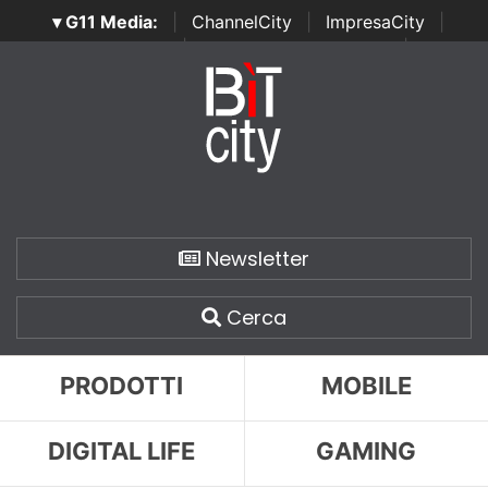
▾ G11 Media:
|
ChannelCity
|
ImpresaCity
|
SecurityOpenLab
|
Italian Channel Awards
|
Italian
Project Awards
|
Italian Security Awards
|
...
Newsletter
Cerca
PRODOTTI
MOBILE
DIGITAL LIFE
GAMING