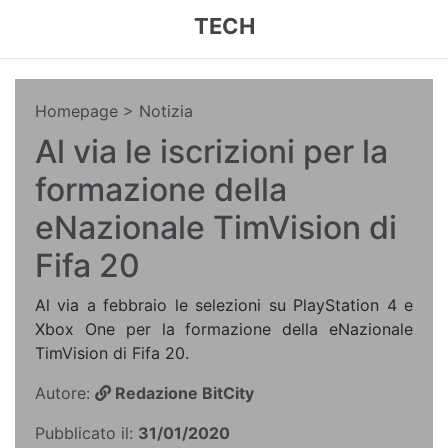
TECH
Homepage
> Notizia
Al via le iscrizioni per la
formazione della
eNazionale TimVision di
Fifa 20
Al via a febbraio le selezioni su PlayStation 4 e
Xbox One per la formazione della eNazionale
TimVision di Fifa 20.
Autore:
Redazione BitCity
Pubblicato il:
31/01/2020