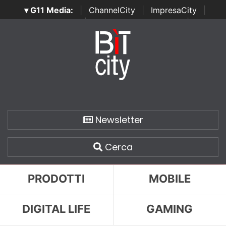
▾ G11 Media:
|
ChannelCity
|
ImpresaCity
|
SecurityOpenLab
|
Italian Channel Awards
|
Italian
Project Awards
|
Italian Security Awards
|
...
Newsletter
Cerca
PRODOTTI
MOBILE
DIGITAL LIFE
GAMING