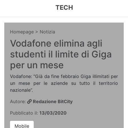
TECH
Homepage
> Notizia
Vodafone elimina agli
studenti il limite di Giga
per un mese
Vodafone: “Già da fine febbraio Giga illimitati per
un mese per le aziende su tutto il territorio
nazionale”.
Autore:
Redazione BitCity
Pubblicato il:
13/03/2020
Mobile