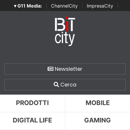
▾ G11 Media:
|
ChannelCity
|
ImpresaCity
|
SecurityOpenLab
|
Italian Channel Awards
|
Italian
Project Awards
|
Italian Security Awards
|
...
Newsletter
Cerca
PRODOTTI
MOBILE
DIGITAL LIFE
GAMING