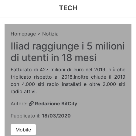
TECH
Homepage
> Notizia
Iliad raggiunge i 5 milioni
di utenti in 18 mesi
Fatturato di 427 milioni di euro nel 2019, più che
triplicato rispetto al 2018.Inoltre chiude il 2019
con 4.000 siti radio installati e oltre 2.000 siti
radio attivi.
Autore:
Redazione BitCity
Pubblicato il:
18/03/2020
Mobile