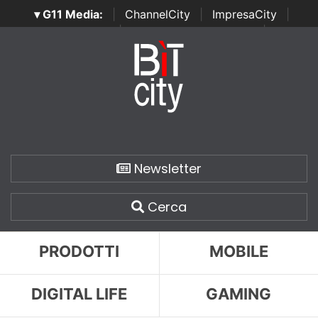
▾ G11 Media:
|
ChannelCity
|
ImpresaCity
|
SecurityOpenLab
|
Italian Channel Awards
|
Italian
Project Awards
|
Italian Security Awards
|
...
Newsletter
Cerca
PRODOTTI
MOBILE
DIGITAL LIFE
GAMING