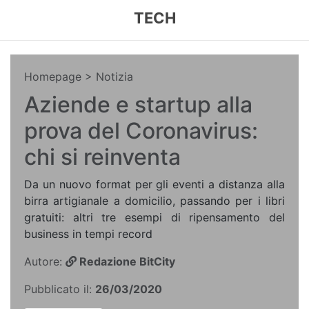
TECH
Homepage
> Notizia
Aziende e startup alla
prova del Coronavirus:
chi si reinventa
Da un nuovo format per gli eventi a distanza alla
birra artigianale a domicilio, passando per i libri
gratuiti: altri tre esempi di ripensamento del
business in tempi record
Autore:
Redazione BitCity
Pubblicato il:
26/03/2020