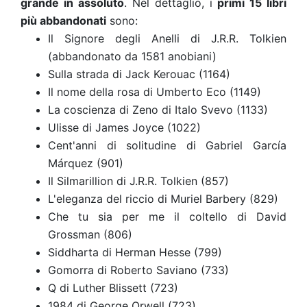
grande in assoluto
. Nel dettaglio, i
primi 15 libri
più abbandonati
sono:
Il Signore degli Anelli di J.R.R. Tolkien
(abbandonato da 1581 anobiani)
Sulla strada di Jack Kerouac (1164)
Il nome della rosa di Umberto Eco (1149)
La coscienza di Zeno di Italo Svevo (1133)
Ulisse di James Joyce (1022)
Cent'anni di solitudine di Gabriel García
Márquez (901)
Il Silmarillion di J.R.R. Tolkien (857)
L'eleganza del riccio di Muriel Barbery (829)
Che tu sia per me il coltello di David
Grossman (806)
Siddharta di Herman Hesse (799)
Gomorra di Roberto Saviano (733)
Q di Luther Blissett (723)
1984 di George Orwell (723)