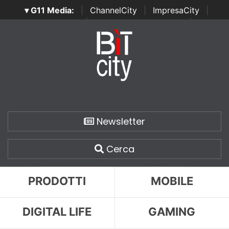
▾ G11 Media:
|
ChannelCity
|
ImpresaCity
|
SecurityOpenLab
|
Italian Channel Awards
|
Italian
Project Awards
|
Italian Security Awards
|
...
Newsletter
Cerca
PRODOTTI
MOBILE
DIGITAL LIFE
GAMING