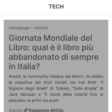
TECH
Homepage
> Notizia
Giornata Mondiale del
Libro: qual è il libro più
abbandonato di sempre
in Italia?
Anobii, la community italiana dei lettori, ha stilato
la classifica dei titoli iniziati ma mai finiti: “Il
Signore degli Anelli” di Tolkien, "Sulla strada" di
Jack Kerouac e “Il nome della rosa”di Eco si
piazzano ai primi tre posti
Autore:
Redazione BitCity