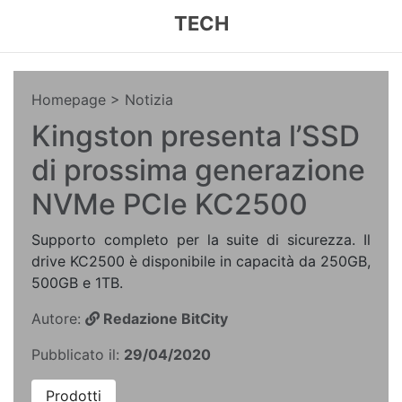
TECH
Homepage
> Notizia
Kingston presenta l’SSD
di prossima generazione
NVMe PCIe KC2500
Supporto completo per la suite di sicurezza. Il
drive KC2500 è disponibile in capacità da 250GB,
500GB e 1TB.
Autore:
Redazione BitCity
Pubblicato il:
29/04/2020
Prodotti