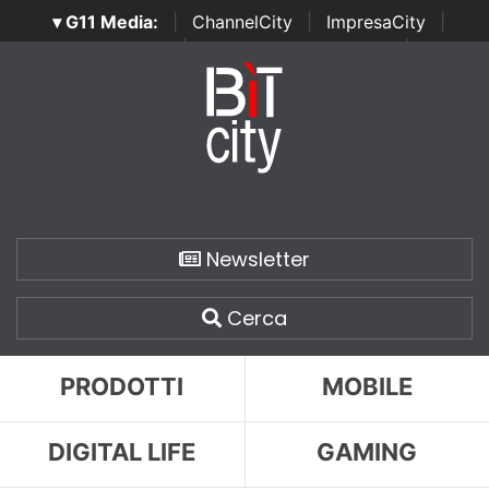
▾ G11 Media:
|
ChannelCity
|
ImpresaCity
|
SecurityOpenLab
|
Italian Channel Awards
|
Italian
Project Awards
|
Italian Security Awards
|
...
Newsletter
Cerca
PRODOTTI
MOBILE
DIGITAL LIFE
GAMING