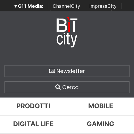
▾ G11 Media:
|
ChannelCity
|
ImpresaCity
|
SecurityOpenLab
|
Italian Channel Awards
|
Italian
Project Awards
|
Italian Security Awards
|
...
Newsletter
Cerca
PRODOTTI
MOBILE
DIGITAL LIFE
GAMING