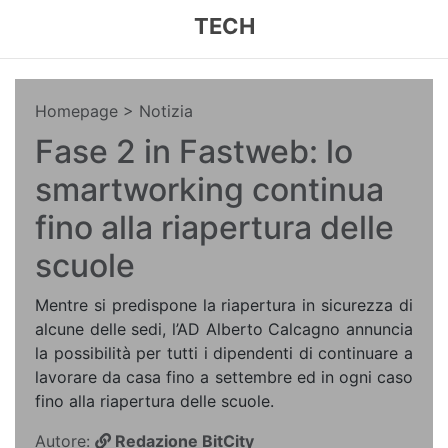
TECH
Homepage
> Notizia
Fase 2 in Fastweb: lo
smartworking continua
fino alla riapertura delle
scuole
Mentre si predispone la riapertura in sicurezza di
alcune delle sedi, l’AD Alberto Calcagno annuncia
la possibilità per tutti i dipendenti di continuare a
lavorare da casa fino a settembre ed in ogni caso
fino alla riapertura delle scuole.
Autore:
Redazione BitCity