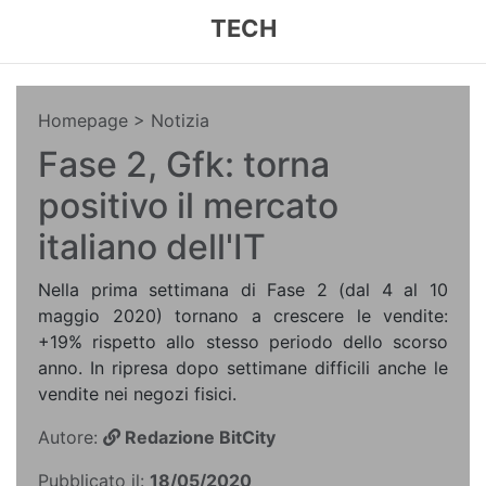
TECH
Homepage
> Notizia
Fase 2, Gfk: torna
positivo il mercato
italiano dell'IT
Nella prima settimana di Fase 2 (dal 4 al 10
maggio 2020) tornano a crescere le vendite:
+19% rispetto allo stesso periodo dello scorso
anno. In ripresa dopo settimane difficili anche le
vendite nei negozi fisici.
Autore:
Redazione BitCity
Pubblicato il:
18/05/2020