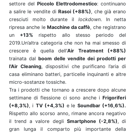
settore del
Piccolo Elettrodomestico
: continuano
a salire le vendite di
Rasoi (+88%)
, che già erano
cresciuti molto durante il
lockdown
. In netta
ripresa anche le
Macchine da caffè
, che registrano
un
+13%
rispetto allo stesso periodo del
2019.
Un’altra categoria che non ha mai smesso di
crescere è quella dell’
Air Treatment (+88%)
trainata dal
boom delle vendite dei prodotti per
l’Air Cleaning
, dispositivi che purificano l’aria di
casa eliminano batteri, particelle inquinanti e altre
micro-sostanze tossiche.
Tra i prodotti che tornano a crescere dopo alcune
settimane di flessione ci sono anche i
Frigoriferi
(+8,3%)
, i
TV (+4,3%)
e
le
Soundbar (+16,6%).
Rispetto allo scorso anno, rimane ancora negativo
il trend a valore degli
Smartphone (-2,8%)
, di
gran lunga il comparto più importante della