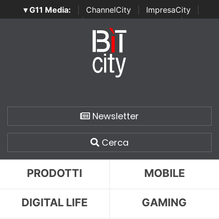
▾ G11 Media:
|
ChannelCity
|
ImpresaCity
|
SecurityOpenLab
|
Italian Channel Awards
|
Italian
Project Awards
|
Italian Security Awards
|
...
Newsletter
Cerca
PRODOTTI
MOBILE
DIGITAL LIFE
GAMING