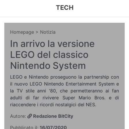
TECH
Homepage
> Notizia
In arrivo la versione
LEGO del classico
Nintendo System
LEGO e Nintendo proseguono la partnership con
il nuovo LEGO Nintendo Entertainment System e
la TV stile anni '80, che permetteranno ai fan
adulti di far rivivere Super Mario Bros. e di
riaccendere i ricordi nostalgici del NES.
Autore:
Redazione BitCity
Pubblicato il:
16/07/2020