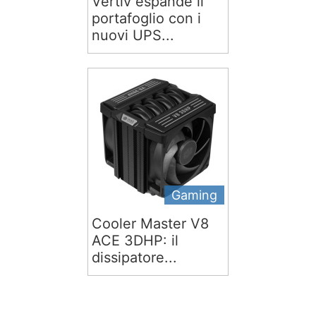
Vertiv espande il
portafoglio con i
nuovi UPS...
Gaming
Cooler Master V8
ACE 3DHP: il
dissipatore...