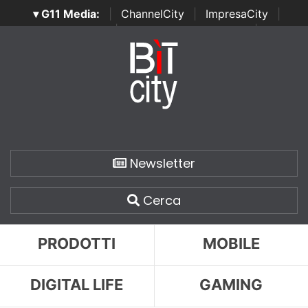
▾ G11 Media:
|
ChannelCity
|
ImpresaCity
|
SecurityOpenLab
|
Italian Channel Awards
|
Italian
Project Awards
|
Italian Security Awards
|
...
Newsletter
Cerca
PRODOTTI
MOBILE
DIGITAL LIFE
GAMING