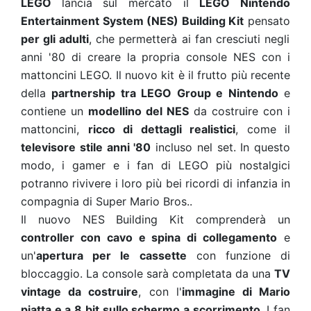
LEGO
lancia sul mercato il
LEGO Nintendo
Entertainment System (NES) Building Kit
pensato
per gli adulti
, che permetterà ai fan cresciuti negli
anni '80 di creare la propria console NES con i
mattoncini LEGO. Il nuovo kit è il frutto più recente
della
partnership tra LEGO Group e Nintendo
e
contiene un
modellino del NES
da costruire con i
mattoncini,
ricco di dettagli realistici
, come il
televisore stile anni '80
incluso nel set. In questo
modo, i gamer e i fan di LEGO più nostalgici
potranno rivivere i loro più bei ricordi di infanzia in
compagnia di Super Mario Bros..
Il nuovo NES Building Kit comprenderà un
controller con cavo e spina di collegamento
e
un'
apertura per le cassette
con funzione di
bloccaggio. La console sarà completata da una
TV
vintage da costruire
, con l'
immagine di Mario
piatta e a 8 bit sullo schermo a scorrimento
. I fan