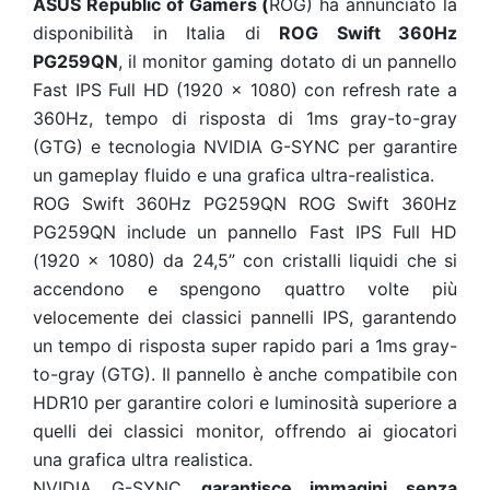
ASUS Republic of Gamers (
ROG) ha annunciato la
disponibilità in Italia di
ROG Swift 360Hz
PG259QN
, il monitor gaming dotato di un pannello
Fast IPS Full HD (1920 x 1080) con refresh rate a
360Hz, tempo di risposta di 1ms gray-to-gray
(GTG) e tecnologia NVIDIA G-SYNC per garantire
un gameplay fluido e una grafica ultra-realistica.
ROG Swift 360Hz PG259QN ROG Swift 360Hz
PG259QN include un pannello Fast IPS Full HD
(1920 x 1080) da 24,5” con cristalli liquidi che si
accendono e spengono quattro volte più
velocemente dei classici pannelli IPS, garantendo
un tempo di risposta super rapido pari a 1ms gray-
to-gray (GTG). Il pannello è anche compatibile con
HDR10 per garantire colori e luminosità superiore a
quelli dei classici monitor, offrendo ai giocatori
una grafica ultra realistica.
NVIDIA G-SYNC
garantisce immagini senza