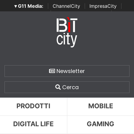
▾ G11 Media:
|
ChannelCity
|
ImpresaCity
|
SecurityOpenLab
|
Italian Channel Awards
|
Italian
Project Awards
|
Italian Security Awards
|
...
Newsletter
Cerca
PRODOTTI
MOBILE
DIGITAL LIFE
GAMING