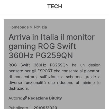
TECH
Homepage
> Notizia
Arriva in Italia il monitor
gaming ROG Swift
360Hz PG259QN
ROG Swift 360Hz PG259QN ha un design
pensato per gli ESPORT che consente ai giocatori
di concentrarsi sull’azione a schermo grazie a
diverse funzionalità che riducono al minimo le
distrazioni.
Autore:
Redazione BitCity
Pubblicato il:
29/09/2020