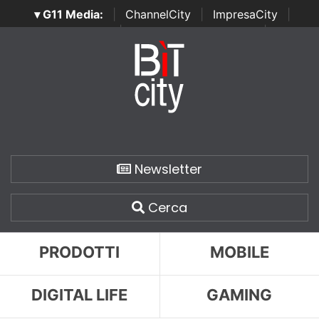
▾ G11 Media:
|
ChannelCity
|
ImpresaCity
|
SecurityOpenLab
|
Italian Channel Awards
|
Italian
Project Awards
|
Italian Security Awards
|
...
Newsletter
Cerca
PRODOTTI
MOBILE
DIGITAL LIFE
GAMING