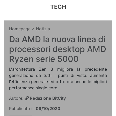
TECH
Homepage
> Notizia
Da AMD la nuova linea di
processori desktop AMD
Ryzen serie 5000
L'architettura Zen 3 migliora la precedente
generazione da tutti i punti di vista: aumenta
l’efficienza generale ed offre ora anche le migliori
performance single core.
Autore:
Redazione BitCity
Pubblicato il:
09/10/2020