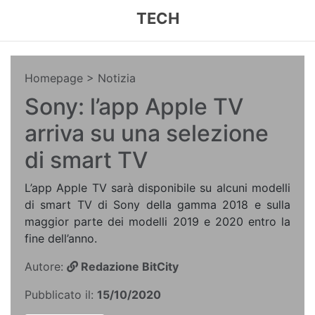
TECH
Homepage
> Notizia
Sony: l’app Apple TV
arriva su una selezione
di smart TV
L’app Apple TV sarà disponibile su alcuni modelli
di smart TV di Sony della gamma 2018 e sulla
maggior parte dei modelli 2019 e 2020 entro la
fine dell’anno.
Autore:
Redazione BitCity
Pubblicato il:
15/10/2020