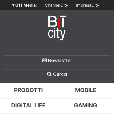
▾ G11 Media:
|
ChannelCity
|
ImpresaCity
|
SecurityOpenLab
|
Italian Channel Awards
|
Italian
Project Awards
|
Italian Security Awards
|
...
Newsletter
Cerca
PRODOTTI
MOBILE
DIGITAL LIFE
GAMING