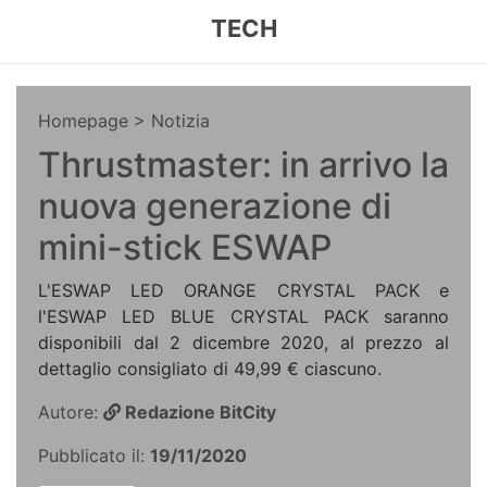
TECH
Homepage
> Notizia
Thrustmaster: in arrivo la
nuova generazione di
mini-stick ESWAP
L'ESWAP LED ORANGE CRYSTAL PACK e
l'ESWAP LED BLUE CRYSTAL PACK saranno
disponibili dal 2 dicembre 2020, al prezzo al
dettaglio consigliato di 49,99 € ciascuno.
Autore:
Redazione BitCity
Pubblicato il:
19/11/2020