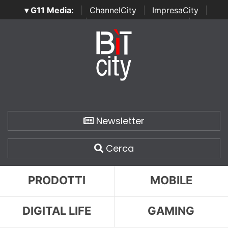
▾ G11 Media:
|
ChannelCity
|
ImpresaCity
|
SecurityOpenLab
|
Italian Channel Awards
|
Italian
Project Awards
|
Italian Security Awards
|
...
Newsletter
Cerca
PRODOTTI
MOBILE
DIGITAL LIFE
GAMING