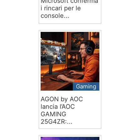
Microsoft conferma
i rincari per le
console...
Gaming
AGON by AOC
lancia l’AOC
GAMING
25G4ZR:...