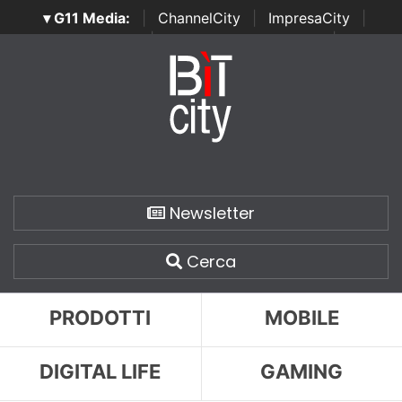
▾ G11 Media:
|
ChannelCity
|
ImpresaCity
|
SecurityOpenLab
|
Italian Channel Awards
|
Italian
Project Awards
|
Italian Security Awards
|
...
Newsletter
Cerca
PRODOTTI
MOBILE
DIGITAL LIFE
GAMING