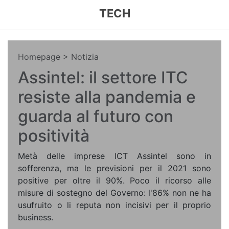
TECH
Homepage
> Notizia
Assintel: il settore ITC
resiste alla pandemia e
guarda al futuro con
positività
Metà delle imprese ICT Assintel sono in
sofferenza, ma le previsioni per il 2021 sono
positive per oltre il 90%. Poco il ricorso alle
misure di sostegno del Governo: l'86% non ne ha
usufruito o li reputa non incisivi per il proprio
business.