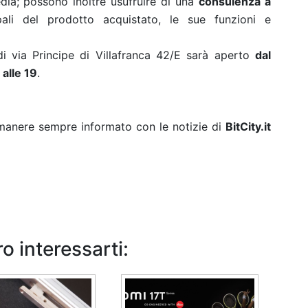
dia; possono inoltre usufruire di una
consulenza a
ipali del prodotto acquistato, le sue funzioni e
 via Principe di Villafranca 42/E sarà aperto
dal
 alle 19
.
rimanere sempre informato con le notizie di
BitCity.it
o interessarti: