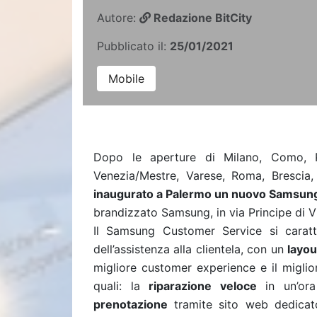
Autore:
Redazione BitCity
Pubblicato il:
25/01/2021
Mobile
Dopo le aperture di Milano, Como, Pi
Venezia/Mestre, Varese, Roma, Brescia
inaugurato a Palermo un nuovo Samsun
brandizzato Samsung, in via Principe di V
Il Samsung Customer Service si carat
dell’assistenza alla clientela, con un
layo
migliore customer experience e il miglior
quali: la
riparazione veloce
in un’ora
prenotazione
tramite sito web dedicat