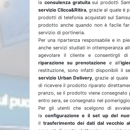
la
consulenza gratuita
sui prodotti Sam
servizio Clicca&Ritira
, grazie al quale è 
prodotti di telefonia acquistati sul Sams
prodotto anche quando non è facile farsi
servizio di portineria.
Per una ripartenza responsabile e in pi
anche servizi studiati in ottemperanza al
agevolare il cliente e consentirgli di
riparazione su prenotazione
e all’
igi
restituzione, sono infatti disponibili il s
servizio Urban Delivery
, grazie al quale
di ricevere il prodotto riparato direttam
pranzo, se il prodotto viene consegnato 
entro sera, se consegnato nel pomeriggio
Per gli utenti che scelgono di avvalers
la
configurazione e il set up del nuo
il
trasferimento dei dati dal vecchio 