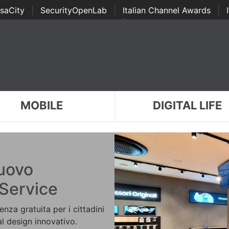
saCity
|
SecurityOpenLab
|
Italian Channel Awards
|
Awards
|
...
MOBILE
DIGITAL LIFE
uovo
Service
nza gratuita per i cittadini
al design innovativo.