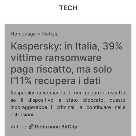
TECH
Homepage
> Notizia
Kaspersky: in Italia, 39%
vittime ransomware
paga riscatto, ma solo
l’11% recupera i dati
Kaspersky raccomanda di non pagare il riscatto
se il dispositivo è stato bloccato, questo
incoraggerebbe i criminali a continuare nelle
estorsioni.
Autore:
Redazione BitCity