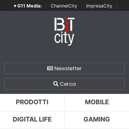
▾ G11 Media:
|
ChannelCity
|
ImpresaCity
|
SecurityOpenLab
|
Italian Channel Awards
|
Italian
Project Awards
|
Italian Security Awards
|
...
Newsletter
Cerca
PRODOTTI
MOBILE
DIGITAL LIFE
GAMING