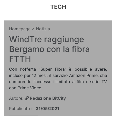
TECH
Homepage
> Notizia
WindTre raggiunge
Bergamo con la fibra
FTTH
Con l'offerta 'Super Fibra' è possibile avere,
incluso per 12 mesi, il servizio Amazon Prime, che
comprende l'accesso illimitato a film e serie TV
con Prime Video.
Autore:
Redazione BitCity
Pubblicato il:
31/05/2021