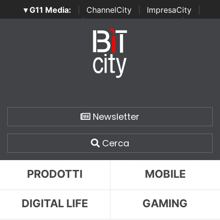
▾ G11 Media:
|
ChannelCity
|
ImpresaCity
|
SecurityOpenLab
|
Italian Channel Awards
|
Italian
Project Awards
|
Italian Security Awards
|
...
Newsletter
Cerca
PRODOTTI
MOBILE
DIGITAL LIFE
GAMING