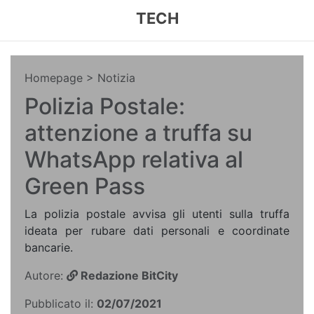
TECH
Homepage
> Notizia
Polizia Postale:
attenzione a truffa su
WhatsApp relativa al
Green Pass
La polizia postale avvisa gli utenti sulla truffa
ideata per rubare dati personali e coordinate
bancarie.
Autore:
Redazione BitCity
Pubblicato il:
02/07/2021