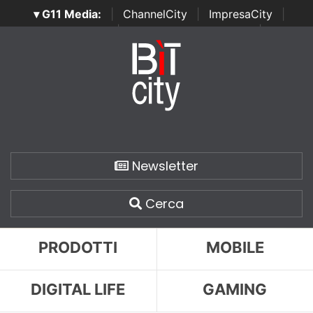
▾ G11 Media:
|
ChannelCity
|
ImpresaCity
|
SecurityOpenLab
|
Italian Channel Awards
|
Italian
Project Awards
|
Italian Security Awards
|
...
Newsletter
Cerca
PRODOTTI
MOBILE
DIGITAL LIFE
GAMING