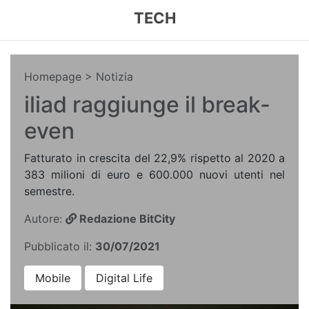
TECH
Homepage
> Notizia
iliad raggiunge il break-
even
Fatturato in crescita del 22,9% rispetto al 2020 a
383 milioni di euro e 600.000 nuovi utenti nel
semestre.
Autore:
Redazione BitCity
Pubblicato il:
30/07/2021
Mobile
Digital Life