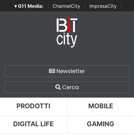
▾ G11 Media:
|
ChannelCity
|
ImpresaCity
|
SecurityOpenLab
|
Italian Channel Awards
|
Italian
Project Awards
|
Italian Security Awards
|
...
Newsletter
Cerca
PRODOTTI
MOBILE
DIGITAL LIFE
GAMING