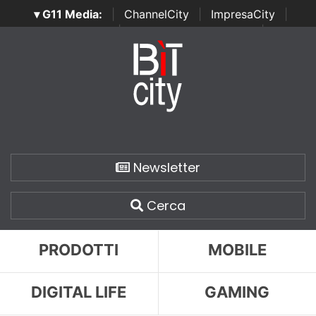
▾ G11 Media:
|
ChannelCity
|
ImpresaCity
|
SecurityOpenLab
|
Italian Channel Awards
|
Italian
Project Awards
|
Italian Security Awards
|
...
Newsletter
Cerca
PRODOTTI
MOBILE
DIGITAL LIFE
GAMING