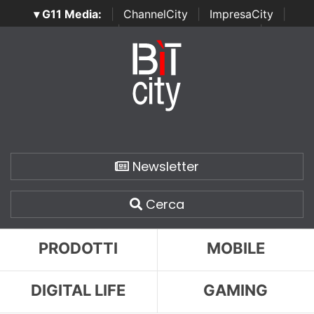
▾ G11 Media:
|
ChannelCity
|
ImpresaCity
|
SecurityOpenLab
|
Italian Channel Awards
|
Italian
Project Awards
|
Italian Security Awards
|
...
Newsletter
Cerca
PRODOTTI
MOBILE
DIGITAL LIFE
GAMING