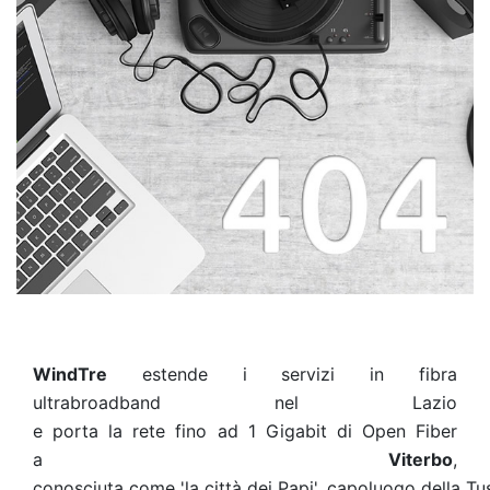
WindTre
estende i servizi in fibra
ultrabroadband nel Lazio
e porta la rete fino ad 1 Gigabit di Open Fiber
a
Viterbo
,
conosciuta come 'la città dei Papi', capoluogo della Tus