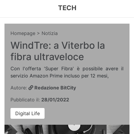
TECH
Homepage
> Notizia
WindTre: a Viterbo la
fibra ultraveloce
Con l'offerta 'Super Fibra' è possibile avere il
servizio Amazon Prime incluso per 12 mesi,
Autore:
Redazione BitCity
Pubblicato il:
28/01/2022
Digital Life