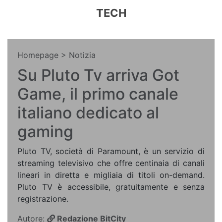
TECH
Homepage
> Notizia
Su Pluto Tv arriva Got
Game, il primo canale
italiano dedicato al
gaming
Pluto TV, società di Paramount, è un servizio di
streaming televisivo che offre centinaia di canali
lineari in diretta e migliaia di titoli on-demand.
Pluto TV è accessibile, gratuitamente e senza
registrazione.
Autore:
Redazione BitCity