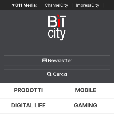
▾ G11 Media:
|
ChannelCity
|
ImpresaCity
|
SecurityOpenLab
|
Italian Channel Awards
|
Italian
Project Awards
|
Italian Security Awards
|
...
Newsletter
Cerca
PRODOTTI
MOBILE
DIGITAL LIFE
GAMING