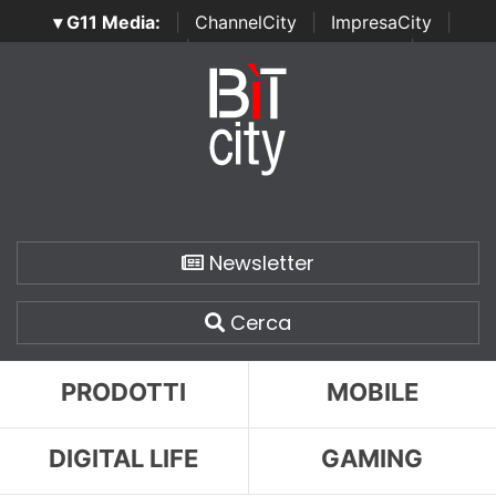
▾ G11 Media:
|
ChannelCity
|
ImpresaCity
|
SecurityOpenLab
|
Italian Channel Awards
|
Italian
Project Awards
|
Italian Security Awards
|
...
Newsletter
Cerca
PRODOTTI
MOBILE
DIGITAL LIFE
GAMING