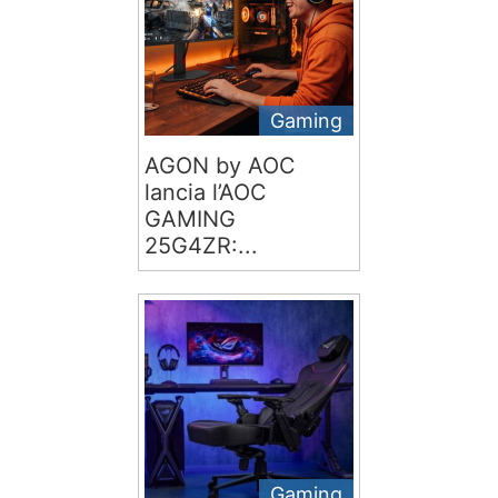
Gaming
AGON by AOC
lancia l’AOC
GAMING
25G4ZR:...
Gaming