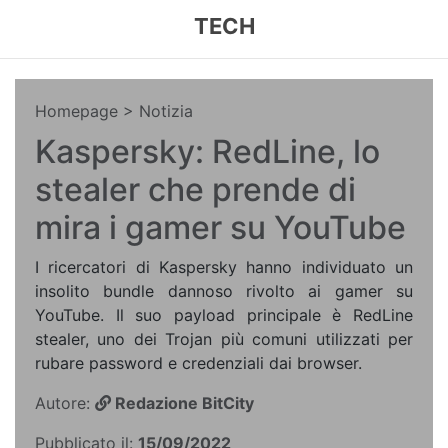
TECH
Homepage
> Notizia
Kaspersky: RedLine, lo
stealer che prende di
mira i gamer su YouTube
I ricercatori di Kaspersky hanno individuato un
insolito bundle dannoso rivolto ai gamer su
YouTube. Il suo payload principale è RedLine
stealer, uno dei Trojan più comuni utilizzati per
rubare password e credenziali dai browser.
Autore:
Redazione BitCity
Pubblicato il:
15/09/2022