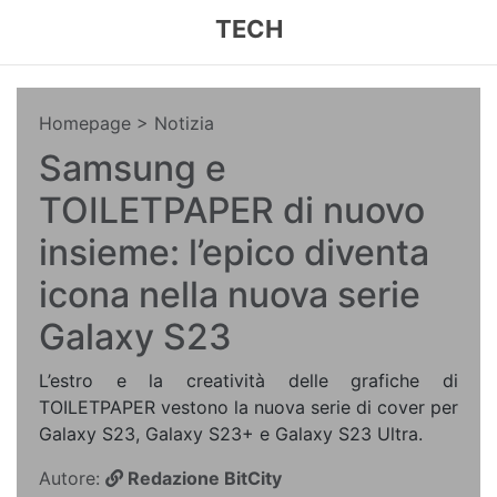
TECH
Homepage
> Notizia
Samsung e
TOILETPAPER di nuovo
insieme: l’epico diventa
icona nella nuova serie
Galaxy S23
L’estro e la creatività delle grafiche di
TOILETPAPER vestono la nuova serie di cover per
Galaxy S23, Galaxy S23+ e Galaxy S23 Ultra.
Autore:
Redazione BitCity