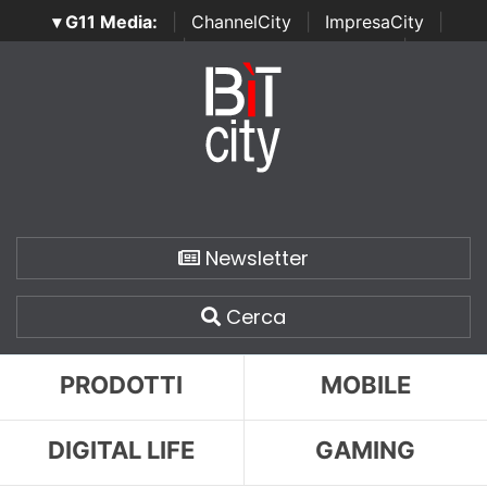
▾ G11 Media:
|
ChannelCity
|
ImpresaCity
|
SecurityOpenLab
|
Italian Channel Awards
|
Italian
Project Awards
|
Italian Security Awards
|
...
Newsletter
Cerca
PRODOTTI
MOBILE
DIGITAL LIFE
GAMING