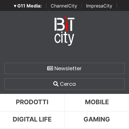
▾ G11 Media:
|
ChannelCity
|
ImpresaCity
|
SecurityOpenLab
|
Italian Channel Awards
|
Italian
Project Awards
|
Italian Security Awards
|
...
Newsletter
Cerca
PRODOTTI
MOBILE
DIGITAL LIFE
GAMING