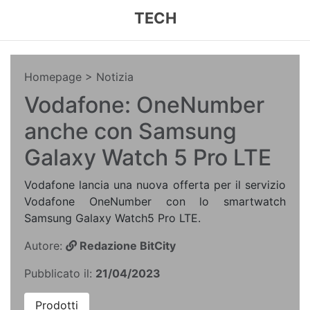
TECH
Homepage
> Notizia
Vodafone: OneNumber
anche con Samsung
Galaxy Watch 5 Pro LTE
Vodafone lancia una nuova offerta per il servizio
Vodafone OneNumber con lo smartwatch
Samsung Galaxy Watch5 Pro LTE.
Autore:
Redazione BitCity
Pubblicato il:
21/04/2023
Prodotti