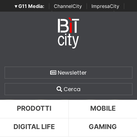
▾ G11 Media:
|
ChannelCity
|
ImpresaCity
|
SecurityOpenLab
|
Italian Channel Awards
|
Italian
Project Awards
|
Italian Security Awards
|
...
Newsletter
Cerca
PRODOTTI
MOBILE
DIGITAL LIFE
GAMING