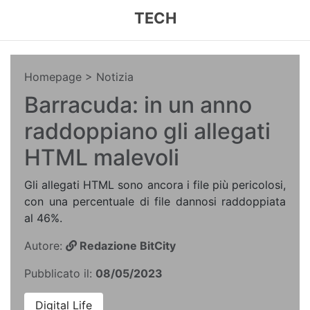
TECH
Homepage
> Notizia
Barracuda: in un anno
raddoppiano gli allegati
HTML malevoli
Gli allegati HTML sono ancora i file più pericolosi,
con una percentuale di file dannosi raddoppiata
al 46%.
Autore:
Redazione BitCity
Pubblicato il:
08/05/2023
Digital Life