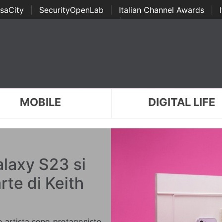
saCity
|
SecurityOpenLab
|
Italian Channel Awards
|
Awards
|
...
MOBILE
DIGITAL LIFE
laxy S23 si
rte di Keith
e artista sono protagoniste