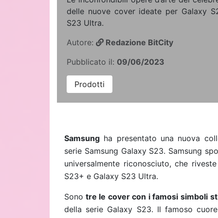
delle nuove cover ideate per Galaxy 
S23 Ultra.
Autore:
Redazione BitCity
Pubblicato il:
09/06/2023
Prodotti
Samsung
ha presentato una nuova colle
serie Samsung Galaxy S23. Samsung spos
universalmente riconosciuto, che rivest
S23+ e Galaxy S23 Ultra.
Sono
tre le cover con i famosi simboli st
della serie Galaxy S23. Il famoso cuor