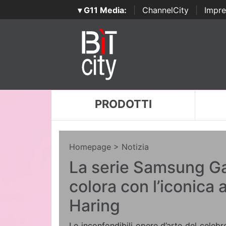
▾ G11 Media:
|
ChannelCity
|
Impre
PRODOTTI
Homepage
> Notizia
La serie Samsung Ga
colora con l’iconica a
Haring
Le inconfondibili opere d’arte del celebr