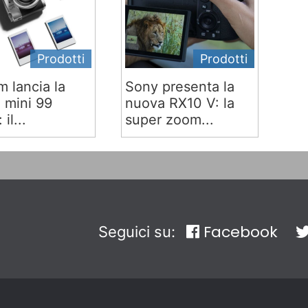
Prodotti
Prodotti
lm lancia la
Sony presenta la
x mini 99
nuova RX10 V: la
 il...
super zoom...
Facebook
Seguici su: