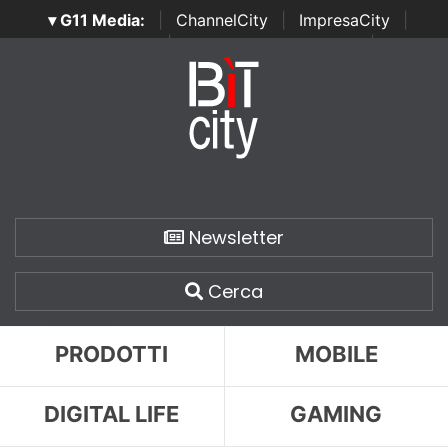
▾ G11 Media:
|
ChannelCity
|
ImpresaCity
|
SecurityOpenLab
|
Italian Channel Awards
|
Italian
Project Awards
|
Italian Security Awards
|
...
Newsletter
Cerca
PRODOTTI
MOBILE
DIGITAL LIFE
GAMING