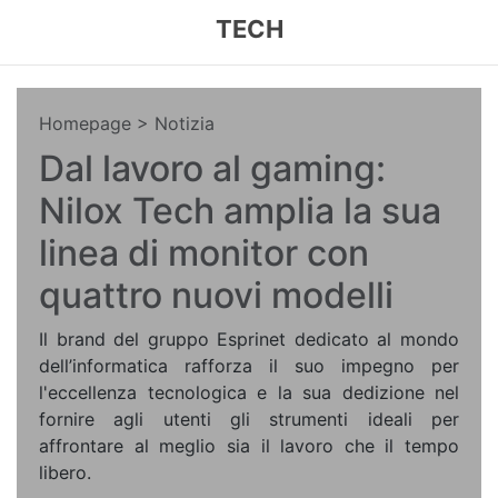
TECH
Homepage
> Notizia
Dal lavoro al gaming:
Nilox Tech amplia la sua
linea di monitor con
quattro nuovi modelli
Il brand del gruppo Esprinet dedicato al mondo
dell’informatica rafforza il suo impegno per
l'eccellenza tecnologica e la sua dedizione nel
fornire agli utenti gli strumenti ideali per
affrontare al meglio sia il lavoro che il tempo
libero.