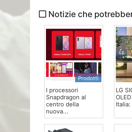
Notizie che potrebber
Prodotti
I processori
LG S
Snapdragon al
OLED 
centro della
Italia:
nuova...