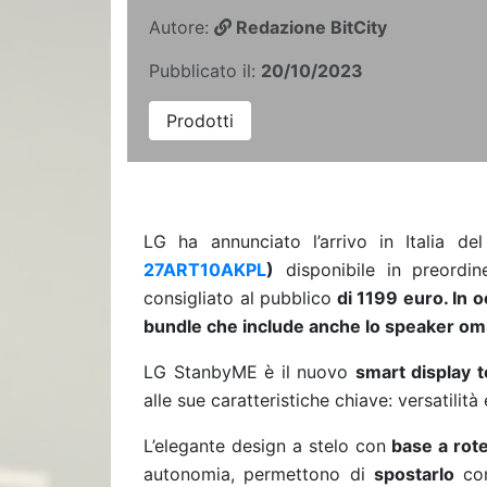
Autore:
Redazione BitCity
Pubblicato il:
20/10/2023
Prodotti
LG ha annunciato l’arrivo in Italia d
27ART10AKPL
)
disponibile in preord
consigliato al pubblico
di 1199 euro. In o
bundle che include anche lo speaker o
LG StanbyME è il nuovo
smart display 
alle sue caratteristiche chiave: versatilità 
L’elegante design a stelo con
base a rote
autonomia, permettono di
spostarlo
co