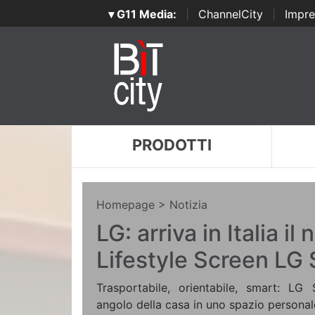
▾ G11 Media:
|
ChannelCity
|
Impre
PRODOTTI
Homepage
> Notizia
LG: arriva in Italia il
Lifestyle Screen LG
Trasportabile, orientabile, smart: L
angolo della casa in uno spazio persona