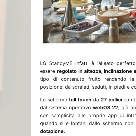
LG StanbyME infatti è l’alleato perfett
essere
regolato in altezza, inclinazione
tipo di contenuto fruito rendendo la
posizione: da sdraiati, seduti, in piedi e co
Lo schermo
full touch
da
27 pollici
combi
dal sistema operativo
webOS 22
, già a
con semplicità alle proprie app di intr
quando si è lontani dallo schermo non o
dotazione
.