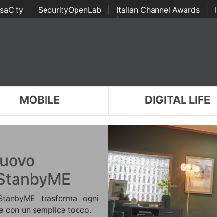
saCity
|
SecurityOpenLab
|
Italian Channel Awards
|
Awards
|
...
MOBILE
DIGITAL LIFE
 nuovo
 StanbyME
G StanbyME trasforma ogni
le con un semplice tocco.