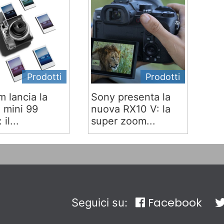
Prodotti
Prodotti
lm lancia la
Sony presenta la
x mini 99
nuova RX10 V: la
 il...
super zoom...
Facebook
Seguici su: