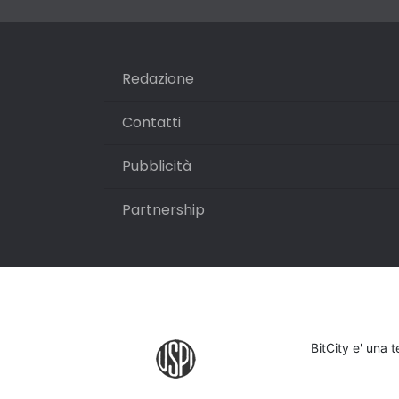
Redazione
Contatti
Pubblicità
Partnership
BitCity e' una 