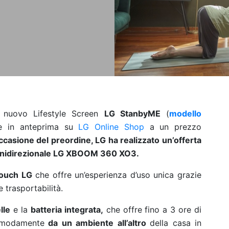
el nuovo Lifestyle Screen
LG StanbyME
(
modello
ine in anteprima su
LG Online Shop
a un prezzo
ccasione del preordine, LG ha realizzato un’offerta
mnidirezionale LG XBOOM 360 XO3.
touch LG
che offre un’esperienza d’uso unica grazie
e trasportabilità.
lle
e la
batteria integrata,
che offre fino a 3 ore di
modamente
da un ambiente all’altro
della casa in