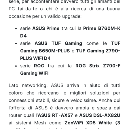
serie, per accontentare davvero tutti gli amanti del
PC fai-da-te o chi è alla ricerca di una buona
occasione per un valido upgrade:
serie
ASUS Prime
tra cui la
Prime B760M-K
D4
serie
ASUS
TUF Gaming
come le
TUF
Gaming B650M-PLUS
e
TUF Gaming Z790-
PLUS WIFI D4
serie
ROG
tra cui la
ROG Strix Z790-F
Gaming WIFI
Lato networking, ASUS arriva in aiuto di tutti
coloro che ricercano le migliori soluzioni per
connessioni stabili, sicure e velocissime. Anche qui
l’offerta di ASUS è davvero ampia e spazia dai
router quali l’
ASUS RT-AX57
e
ASUS DSL-AX82U
ai sistemi Mesh come
ZenWiFi XD5 White (3