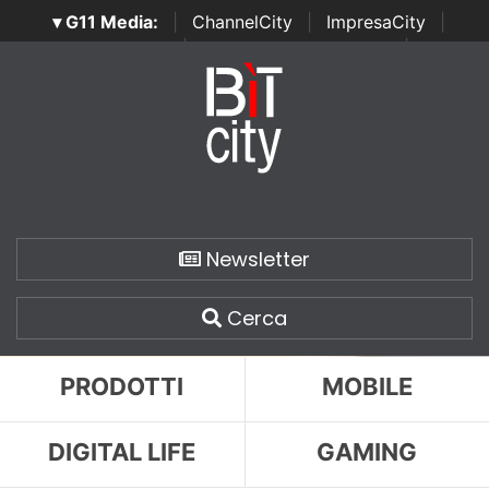
▾ G11 Media:
|
ChannelCity
|
ImpresaCity
|
SecurityOpenLab
|
Italian Channel Awards
|
Italian
Project Awards
|
Italian Security Awards
|
...
Newsletter
Cerca
PRODOTTI
MOBILE
DIGITAL LIFE
GAMING