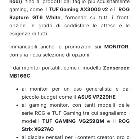
nodi)
, fino ai prodotti dal taglio più squisitamente
gaming, come il
TUF Gaming AX3000 v2
e il
ROG
Rapture GT6 White
,
fornendo su tutti i fronti
opzioni in grado di soddisfare le attese e le
esigenze di tutti.
Immancabili anche le promozioni sui
MONITOR
,
con una ricca selezione di opzioni:
-
dai monitor portatili, come il modello
Zenscreen
MB166C
ai monitor per un uso generalista e dal
piccolo budget come il
ASUS VP229HE
ai gaming monitor, con tanti modelli delle
serie ROG e TUF Gaming tra cui segnaliamo i
modelli
TUF GAMING VG259QM
e il
ROG
Strix XG27AQ
ai display pensati per i content creator, pro o