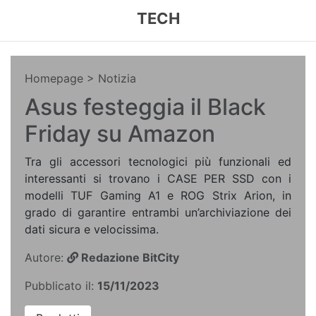
TECH
Homepage
> Notizia
Asus festeggia il Black
Friday su Amazon
Tra gli accessori tecnologici più funzionali ed
interessanti si trovano i CASE PER SSD con i
modelli TUF Gaming A1 e ROG Strix Arion, in
grado di garantire entrambi un’archiviazione dei
dati sicura e velocissima.
Autore:
Redazione BitCity
Pubblicato il:
15/11/2023