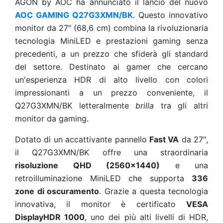
AGON by AOC ha
annunciato il lancio del nuovo
AOC GAMING Q27G3XMN/BK
. Questo innovativo
monitor da 27″ (68,6 cm) combina la rivoluzionaria
tecnologia MiniLED e prestazioni gaming senza
precedenti, a un prezzo che sfiderà gli standard
del settore. Destinato ai gamer che cercano
un'esperienza HDR di alto livello con colori
impressionanti a un prezzo conveniente, il
Q27G3XMN/BK letteralmente
brilla
tra gli altri
monitor da gaming.
Dotato di un accattivante pannello
Fast VA
da 27″,
il Q27G3XMN/BK offre una straordinaria
risoluzione QHD (2560x1440)
e una
retroilluminazione MiniLED che supporta
336
zone di oscuramento
. Grazie a questa tecnologia
innovativa, il monitor è certificato
VESA
DisplayHDR 1000
, uno dei più alti livelli di HDR,