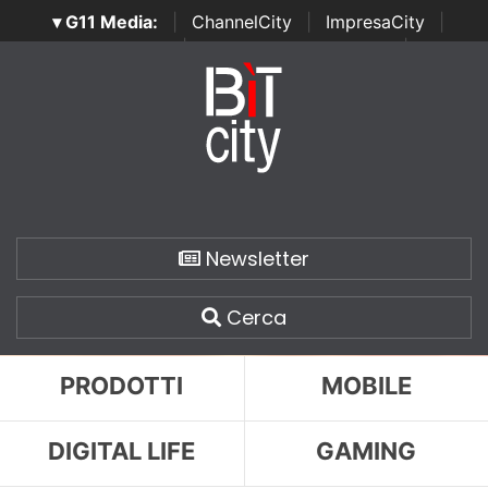
▾ G11 Media:
|
ChannelCity
|
ImpresaCity
|
SecurityOpenLab
|
Italian Channel Awards
|
Italian
Project Awards
|
Italian Security Awards
|
...
Newsletter
Cerca
PRODOTTI
MOBILE
DIGITAL LIFE
GAMING