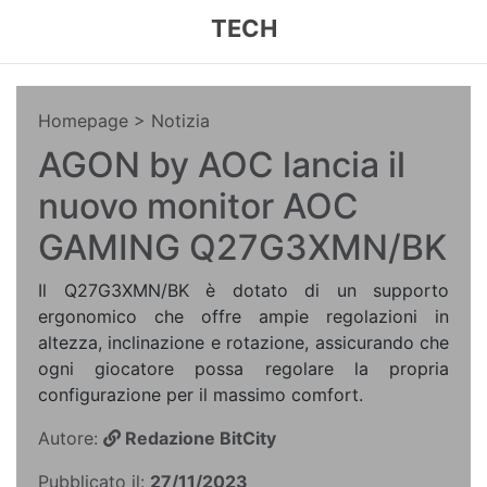
TECH
Homepage
> Notizia
AGON by AOC lancia il
nuovo monitor AOC
GAMING Q27G3XMN/BK
Il Q27G3XMN/BK è dotato di un supporto
ergonomico che offre ampie regolazioni in
altezza, inclinazione e rotazione, assicurando che
ogni giocatore possa regolare la propria
configurazione per il massimo comfort.
Autore:
Redazione BitCity
Pubblicato il:
27/11/2023