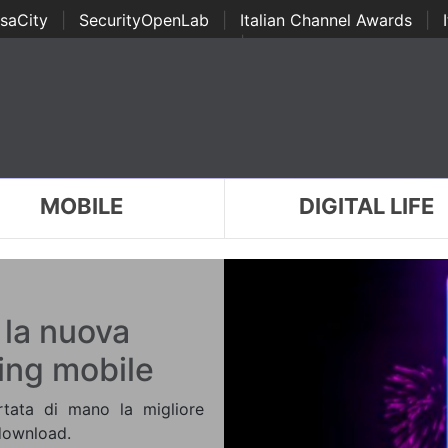
saCity
|
SecurityOpenLab
|
Italian Channel Awards
|
Awards
|
...
MOBILE
DIGITAL LIFE
la nuova
ing mobile
rtata di mano la migliore
 download.