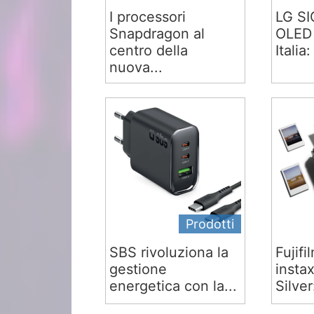
I processori
LG S
Snapdragon al
OLED 
centro della
Italia:
nuova...
Prodotti
SBS rivoluziona la
Fujifi
gestione
insta
energetica con la...
Silver: