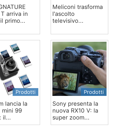
IGNATURE
Meliconi trasforma
T arriva in
l'ascolto
 il primo...
televisivo...
Prodotti
Prodotti
lm lancia la
Sony presenta la
x mini 99
nuova RX10 V: la
 il...
super zoom...