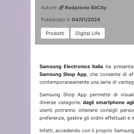
Autore:
Redazione BitCity
Pubblicato il:
04/01/2024
Prodotti
Digital Life
Samsung Electronics Italia
ha presentat
Samsung Shop App
, che consente di ef
contemporaneamente una serie di vantaggi
Samsung Shop App permette di visuali
diverse categorie:
dagli smartphone agli
utenti potranno ottenere consigli person
preferenze, gestire gli ordini effettuati e
Infatti, accedendo con il proprio Samsung