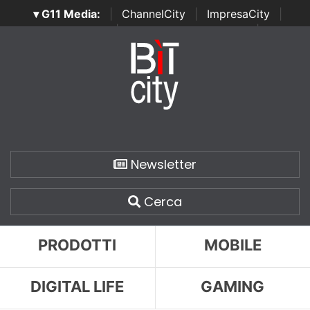
▾ G11 Media:
|
ChannelCity
|
ImpresaCity
|
SecurityOpenLab
|
Italian Channel Awards
|
Italian
Project Awards
|
Italian Security Awards
|
...
Newsletter
Cerca
PRODOTTI
MOBILE
DIGITAL LIFE
GAMING