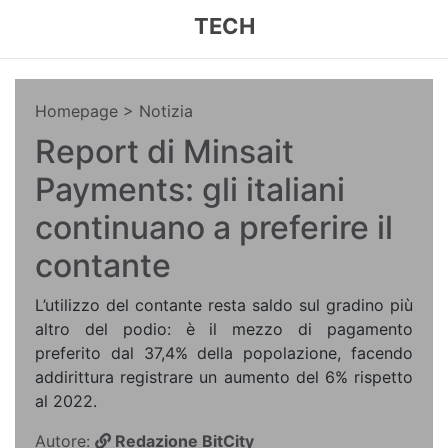
TECH
Homepage
> Notizia
Report di Minsait
Payments: gli italiani
continuano a preferire il
contante
L’utilizzo del contante resta saldo sul gradino più
altro del podio: è il mezzo di pagamento
preferito dal 37,4% della popolazione, facendo
addirittura registrare un aumento del 6% rispetto
al 2022.
Autore:
Redazione BitCity