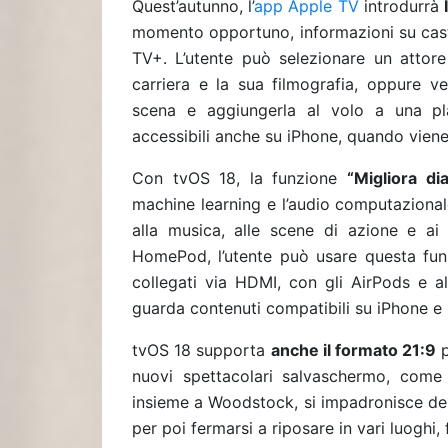
Quest’autunno, l’
app Apple TV
introdurrà
momento opportuno, informazioni su cast,
TV+. L’utente può selezionare un attore 
carriera e la sua filmografia, oppure 
scena e aggiungerla al volo a una pl
accessibili anche su iPhone, quando vie
Con tvOS 18, la funzione
“Migliora dia
machine learning e l’audio computazionale 
alla musica, alle scene di azione e a
HomePod, l’utente può usare questa funzi
collegati via HDMI, con gli AirPods e al
guarda contenuti compatibili su iPhone e 
tvOS 18 supporta
anche il formato 21:9
p
nuovi spettacolari salvaschermo, come 
insieme a Woodstock, si impadronisce de
per poi fermarsi a riposare in vari luoghi, 