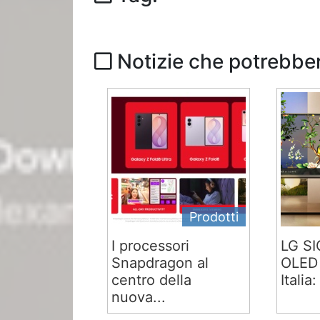
Notizie che potrebber
Prodotti
I processori
LG S
Snapdragon al
OLED 
centro della
Italia:
nuova...