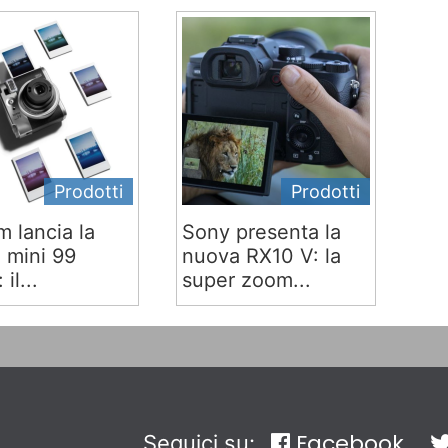
Prodotti
Prodotti
lm lancia la
Sony presenta la
x mini 99
nuova RX10 V: la
 il...
super zoom...
Facebook
Seguici su: