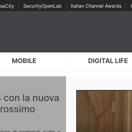
saCity
|
SecurityOpenLab
|
Italian Channel Awards
|
Awards
|
...
MOBILE
DIGITAL LIFE
 con la nuova
 prossimo
zione di contenuti audio e