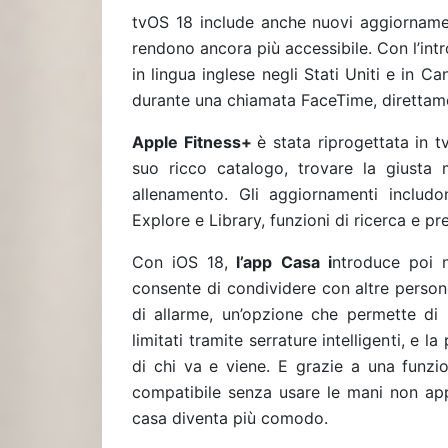
tvOS 18 include anche nuovi aggiorname
rendono ancora più accessibile. Con l’intr
in lingua inglese negli Stati Uniti e in C
durante una chiamata FaceTime, direttame
Apple Fitness+
è stata riprogettata in t
suo ricco catalogo, trovare la giusta 
allenamento. Gli aggiornamenti includ
Explore e Library, funzioni di ricerca e pr
Con iOS 18,
l’app Casa i
ntroduce poi n
consente di condividere con altre persone
di allarme, un’opzione che permette di
limitati tramite serrature intelligenti, e la
di chi va e viene. E grazie a una funzio
compatibile senza usare le mani non appe
casa diventa più comodo.