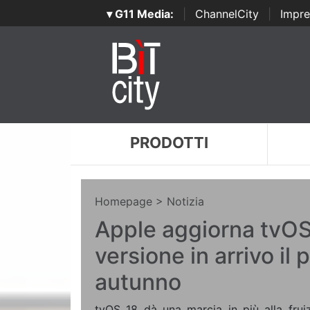
▾ G11 Media:
|
ChannelCity
|
Impre
PRODOTTI
Homepage
> Notizia
Apple aggiorna tvOS
versione in arrivo il
autunno
tvOS 18 dà una marcia in più alla frui