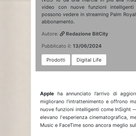
video con nuove funzioni intelligenti
possono vedere in streaming Palm Royal
abbonamento.
Autore:
Redazione BitCity
Pubblicato il:
13/06/2024
Prodotti
Digital Life
Apple
ha annunciato l’arrivo di aggio
migliorano l’intrattenimento e offrono m
nuove funzioni intelligenti come InSight 
elevano l'esperienza cinematografica, me
Music e FaceTime sono ancora meglio sul