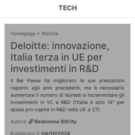
TECH
Homepage
> Notizia
Deloitte: innovazione,
Italia terza in UE per
investimenti in R&D
Il Bel Paese ha migliorato le sue prestazioni
rispetto agli anni precedenti, ma è necessario
aumentare il numero di laureati e incrementare gli
investimenti in VC e R&D (l’Italia è solo 14° per
spesa pro-capite in R&D nella UE a 27).
Autore:
Redazione BitCity
Pubblicato il:
04/10/2024