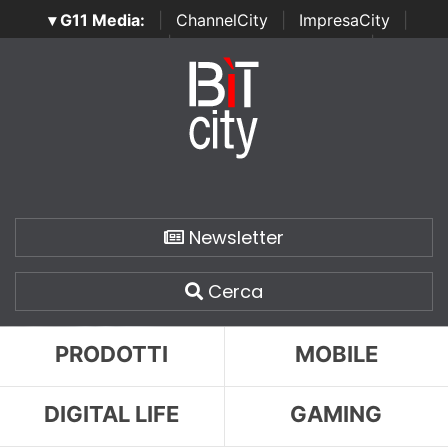
▾ G11 Media:
|
ChannelCity
|
ImpresaCity
|
SecurityOpenLab
|
Italian Channel Awards
|
Italian
Project Awards
|
Italian Security Awards
|
...
Newsletter
Cerca
PRODOTTI
MOBILE
DIGITAL LIFE
GAMING