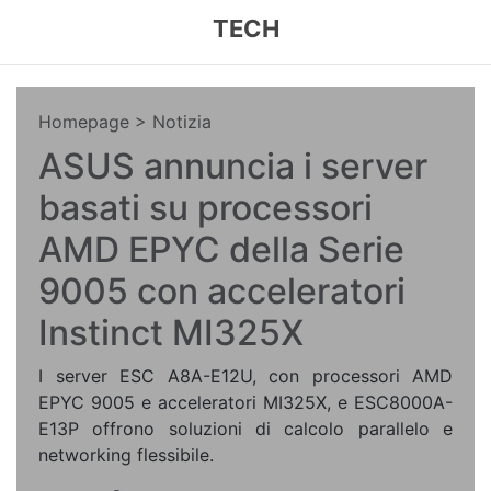
TECH
Homepage
> Notizia
ASUS annuncia i server
basati su processori
AMD EPYC della Serie
9005 con acceleratori
Instinct MI325X
I server ESC A8A-E12U, con processori AMD
EPYC 9005 e acceleratori MI325X, e ESC8000A-
E13P offrono soluzioni di calcolo parallelo e
networking flessibile.