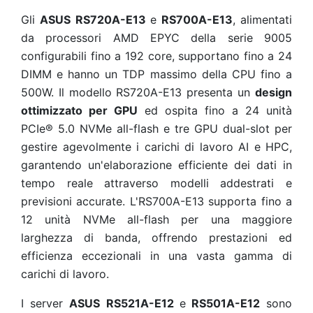
Gli
ASUS RS720A-E13
e
RS700A-E13
, alimentati
da processori AMD EPYC della serie 9005
configurabili fino a 192 core, supportano fino a 24
DIMM e hanno un TDP massimo della CPU fino a
500W. Il modello RS720A-E13 presenta un
design
ottimizzato per GPU
ed ospita fino a 24 unità
PCIe®
5.0 NVMe all-flash e tre GPU dual-slot per
gestire agevolmente i carichi di lavoro AI e HPC,
garantendo un'elaborazione efficiente dei dati in
tempo reale attraverso modelli addestrati e
previsioni accurate. L'RS700A-E13 supporta fino a
12 unità NVMe all-flash per una maggiore
larghezza di banda, offrendo prestazioni ed
efficienza eccezionali in una vasta gamma di
carichi di lavoro.
I server
ASUS RS521A-E12
e
RS501A-E12
sono