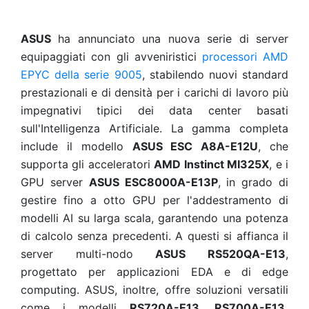
ASUS
ha annunciato una nuova serie di server
equipaggiati con gli avveniristici
processori AMD
EPYC
della serie 9005
, stabilendo nuovi standard
prestazionali e di densità per i carichi di lavoro più
impegnativi tipici dei data center basati
sull'Intelligenza Artificiale. La gamma completa
include il modello
ASUS ESC A8A-E12U
, che
supporta gli acceleratori
AMD Instinct MI325X
, e i
GPU server
ASUS ESC8000A-E13P
, in grado di
gestire fino a otto GPU per l'addestramento di
modelli AI su larga scala, garantendo una potenza
di calcolo senza precedenti. A questi si affianca il
server multi-nodo
ASUS RS520QA-E13
,
progettato per applicazioni EDA e di edge
computing. ASUS, inoltre, offre soluzioni versatili
come i modelli
RS720A-E13, RS700A-E13,