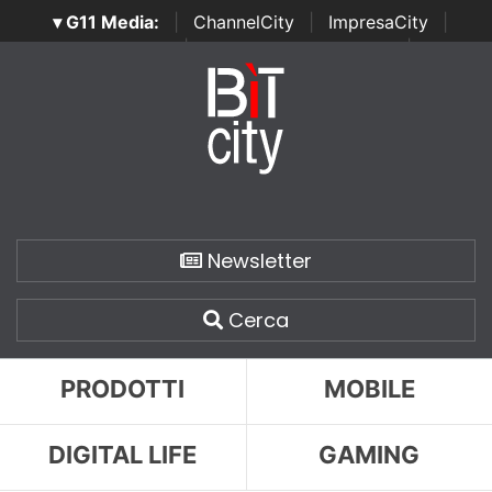
▾ G11 Media:
|
ChannelCity
|
ImpresaCity
|
SecurityOpenLab
|
Italian Channel Awards
|
Italian
Project Awards
|
Italian Security Awards
|
...
Newsletter
Cerca
PRODOTTI
MOBILE
DIGITAL LIFE
GAMING