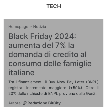
TECH
Homepage
> Notizia
Black Friday 2024:
aumenta del 7% la
domanda di credito al
consumo delle famiglie
italiane
Tra i finanziamenti, il Buy Now Pay Later (BNPL)
registra l’incremento maggiore (+59%). Oltre il
20% delle richieste di BNPL proviene dalla GenZ.
Autore:
Redazione BitCity