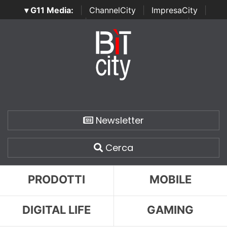
▾ G11 Media:
|
ChannelCity
|
ImpresaCity
|
SecurityOpenLab
|
Italian Channel Awards
|
Italian
Project Awards
|
Italian Security Awards
|
...
Newsletter
Cerca
PRODOTTI
MOBILE
DIGITAL LIFE
GAMING