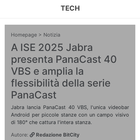
TECH
Homepage
> Notizia
A ISE 2025 Jabra
presenta PanaCast 40
VBS e amplia la
flessibilità della serie
PanaCast
Jabra lancia PanaCast 40 VBS, l'unica videobar
Android per piccole stanze con un campo visivo
di 180° che cattura l'intera stanza.
Autore:
Redazione BitCity