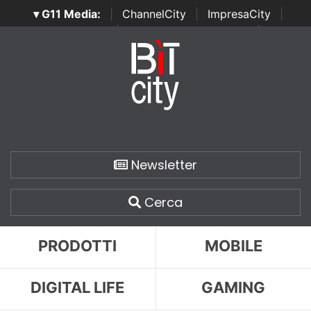
▾ G11 Media:
|
ChannelCity
|
ImpresaCity
|
SecurityOpenLab
|
Italian Channel Awards
|
Italian
Project Awards
|
Italian Security Awards
|
...
Newsletter
Cerca
PRODOTTI
MOBILE
DIGITAL LIFE
GAMING