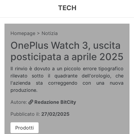
TECH
Homepage
> Notizia
OnePlus Watch 3, uscita
posticipata a aprile 2025
Il rinvio è dovuto a un piccolo errore tipografico
rilevato sotto il quadrante dell'orologio, che
l'azienda sta correggendo con una nuova
produzione.
Autore:
Redazione BitCity
Pubblicato il:
27/02/2025
Prodotti