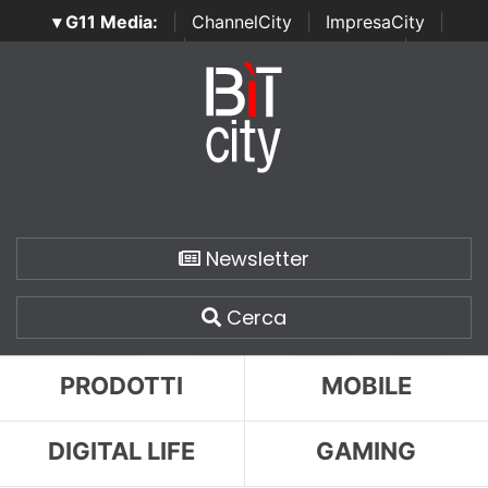
▾ G11 Media:
|
ChannelCity
|
ImpresaCity
|
SecurityOpenLab
|
Italian Channel Awards
|
Italian
Project Awards
|
Italian Security Awards
|
...
Newsletter
Cerca
PRODOTTI
MOBILE
DIGITAL LIFE
GAMING