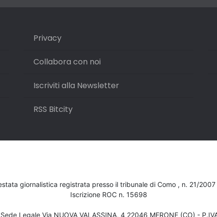
Privacy
Collabora con noi
Iscriviti alla Newsletter
RSS Bitcity
testata giornalistica registrata presso il tribunale di Como , n. 21/200
Iscrizione ROC n. 15698
- Sede Legale Via NUOVA VALASSINA, 4 22046 MERONE (CO) - P.I