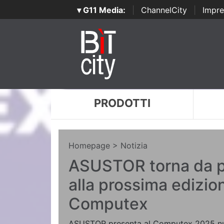
▾ G11 Media:
|
ChannelCity
|
Impre
PRODOTTI
Homepage
> Notizia
ASUSTOR torna da p
alla prossima edizio
Computex
ASUSTOR presenta al Computex 2025 nu