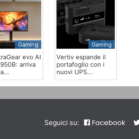
Gaming
Gaming
traGear evo AI
Vertiv espande il
50B: arriva
portafoglio con i
ia...
nuovi UPS...
Facebook
Seguici su: