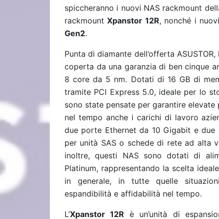
spiccheranno i nuovi NAS rackmount dell
rackmount
Xpanstor 12R
, nonché i nuov
Gen2
.
Punta di diamante dell’offerta ASUSTOR,
coperta da una garanzia di ben cinque a
8 core da 5 nm. Dotati di 16 GB di m
tramite PCI Express 5.0, ideale per lo st
sono state pensate per garantire elevate
nel tempo anche i carichi di lavoro azie
due porte Ethernet da 10 Gigabit e due 
per unità SAS o schede di rete ad alta velo
inoltre, questi NAS sono dotati di ali
Platinum, rappresentando la scelta ideale
in generale, in tutte quelle situazi
espandibilità e affidabilità nel tempo.
L’
Xpanstor 12R
è un’unità di espansi