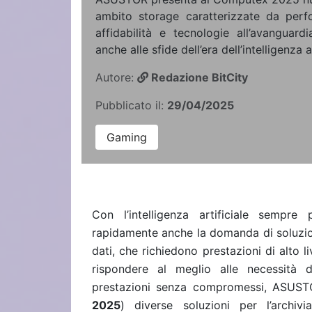
ambito storage caratterizzate da per
affidabilità e tecnologie all’avanguard
anche alle sfide dell’era dell’intelligenza ar
Autore:
Redazione BitCity
Pubblicato il:
29/04/2025
Gaming
Con l’intelligenza artificiale sempr
rapidamente anche la domanda di soluzioni 
dati, che richiedono prestazioni di alto l
rispondere al meglio alle necessità 
prestazioni senza compromessi, ASUS
2025
) diverse soluzioni per l’archiv