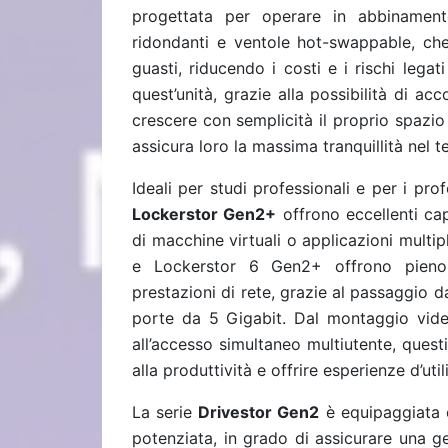
progettata per operare in abbinamen
ridondanti e ventole hot-swappable, che
guasti, riducendo i costi e i rischi leg
quest’unità, grazie alla possibilità di ac
crescere con semplicità il proprio spazio
assicura loro la massima tranquillità nel 
Ideali per studi professionali e per i prof
Lockerstor Gen2+
offrono eccellenti cap
di macchine virtuali o applicazioni mult
e Lockerstor 6 Gen2+ offrono pieno
prestazioni di rete, grazie al passaggio 
porte da 5 Gigabit. Dal montaggio video
all’accesso simultaneo multiutente, ques
alla produttività e offrire esperienze d’ut
La serie
Drivestor Gen2
è equipaggiata 
potenziata, in grado di assicurare una ges