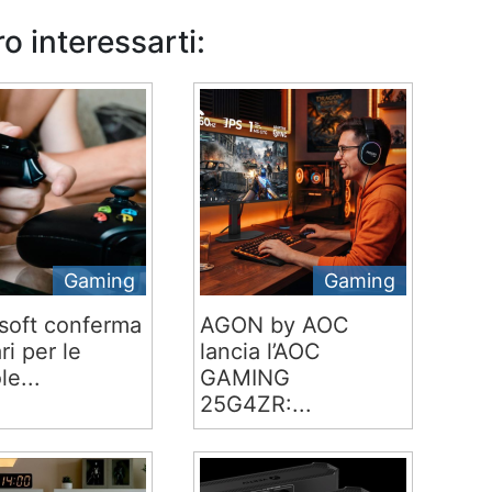
o interessarti:
Gaming
Gaming
soft conferma
AGON by AOC
ari per le
lancia l’AOC
le...
GAMING
25G4ZR:...