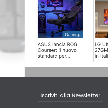
Gaming
ASUS lancia ROG
LG Ul
Courser: il nuovo
27GM9
standard per...
in Ital
Iscriviti alla Newsletter