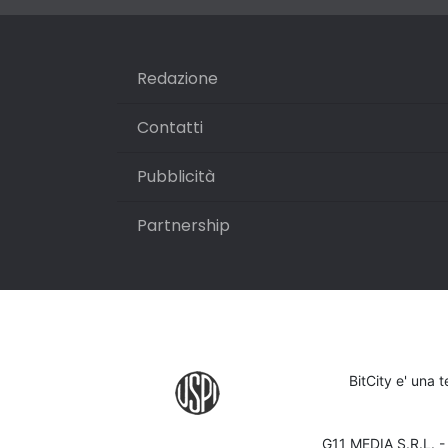
Redazione
Contatti
Pubblicità
Partnership
BitCity e' una 
G11 MEDIA S.R.L. 