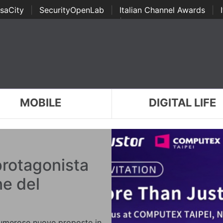
saCity
|
SecurityOpenLab
|
Italian Channel Awards
|
Awards
|
...
MOBILE
DIGITAL LIFE
rotagonista
ne del
merose nuove proposte in