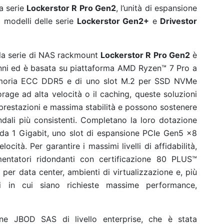
a serie
Lockerstor R Pro Gen2
, l’unità di espansione
i modelli delle serie
Lockerstor Gen2+
e
Drivestor
 la serie di NAS rackmount
Lockerstor R Pro Gen2
è
nni ed è basata su piattaforma AMD Ryzen™ 7 Pro a
emoria ECC DDR5 e di uno slot M.2 per SSD NVMe
orage ad alta velocità o il caching, queste soluzioni
 prestazioni e massima stabilità e possono sostenere
ndali più consistenti. Completano la loro dotazione
da 1 Gigabit, uno slot di espansione PCIe Gen5 x8
cità. Per garantire i massimi livelli di affidabilità,
mentatori ridondanti con certificazione 80 PLUS™
 per data center, ambienti di virtualizzazione e, più
oni in cui siano richieste massime performance,
one JBOD SAS di livello enterprise, che è stata