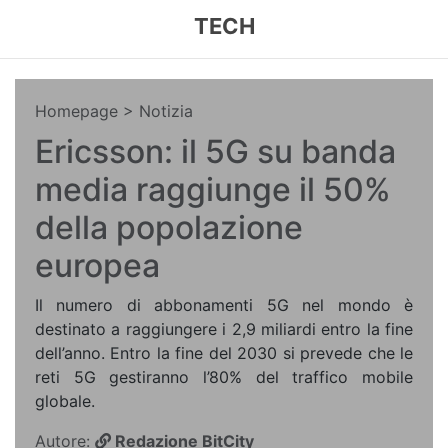
TECH
Homepage
> Notizia
Ericsson: il 5G su banda
media raggiunge il 50%
della popolazione
europea
Il numero di abbonamenti 5G nel mondo è
destinato a raggiungere i 2,9 miliardi entro la fine
dell’anno. Entro la fine del 2030 si prevede che le
reti 5G gestiranno l’80% del traffico mobile
globale.
Autore:
Redazione BitCity