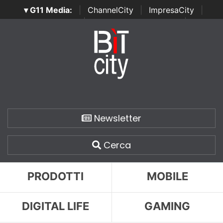
▾ G11 Media:
|
ChannelCity
|
ImpresaCity
|
SecurityOpenLab
|
Italian Channel Awards
|
Italian
Project Awards
|
Italian Security Awards
|
...
Newsletter
Cerca
PRODOTTI
MOBILE
DIGITAL LIFE
GAMING